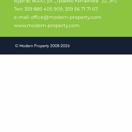
Бургас 8000, ул. „Трайко Китанчев” 22, Эт.1.
Тел:
359 885 405 909
,
359 56 71 71 67
e-mail:
office@modern-property.com
www.modern-property.com
© Modern Property 2008-2026