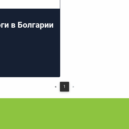
ги в Болгарии
«
1
»