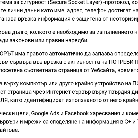
тема за сигурност (Secure Socket Layer) -протокол, 
ите лични данни като име, адрес, телефон достигат 
такава връзка информация е защитена от неоторизи
кова дълго, колкото е необходимо за изпълнението 
ади законови или правни наредби.
РЪТ има правото автоматично да запазва определе
ъм сървъра във връзка с активността на ПОТРЕБИ
посетена съответната страница от Уебсайта, времето
върху компютър или друго крайно устройство на П
рнет страница чрез Интернет сървър върху твърдия 
, като идентифицират използваното от него крайно
тически цели, Google Ads и Facebook харесвания и ко
ървъри и мрежи са споделяне на информация в G+ и 
сайтове.