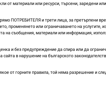
екли от материали или ресурси, търсени, заредени ил
мо ПОТРЕБИТЕЛЯ и трети лица, за претърпени вреди 
то, променянето или ограничаването на услугите, и
aта на съобщения, материали или информация, използ
нка и без предупреждение да спира или да ограни
а сайта в нарушение на българското законодателство
 някое от горните правила, той няма разрешение и сл