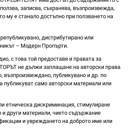
ползва, записва, съхранява, възпроизвежда,
то му е станало достъпно при ползването на
препубликувано, дистрибутирано или
чникът – Модерн Пропърти.
ио, с това той предоставя и правата за
ОРЪТ не дължи заплащане на авторски права
, възпроизвеждано, публикувано и др. по
а публикуват само авторски материали или
или етническа дискриминация, стимулиране
о и други материали, чието съдържание
ификации и увреждането на доброто име или