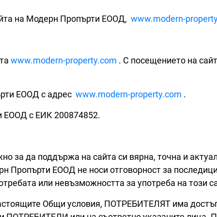
сайта на Модерн Пропърти ЕООД,
www.modern-propert
йта
www.modern-property.com
. С посещението на сай
пърти ЕООД с адрес
www.modern-property.com
.
 ЕООД с ЕИК 200874852.
о за да поддържа на сайта си вярна, точна и актуа
н Пропърти ЕООД не носи отговорност за последиците
потребата или невъзможността за употреба на този с
 настоящите Общи условия, ПОТРЕБИТЕЛЯТ има достъп 
и ПОТРЕБИТЕЛИ или на съответно указаните лица. 