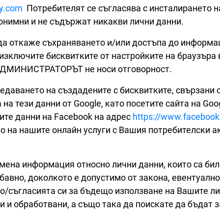
y.com
Потребителят се съгласява с инсталирането н
нонимни и не съдържат никакви лични данни.
а откаже съхраняването и/или достъпа до информац
изключите бисквитките от настройките на браузъра в
о АДМИНИСТРАТОРЪТ не носи отговорност.
даването на създадените с бисквитките, свързани с 
а на тези данни от Google, като посетите сайта на G
ите данни на Facebook на адрес
https://www.facebook
 на нашите онлайн услуги с Вашия потребителски ака
исмена информация относно лични данни, които са 
бавно, доколкото е допустимо от закона, евентуалн
о/съгласията си за бъдещо използване на Вашите ли
 и обработвани, а също така да поискате да бъдат з