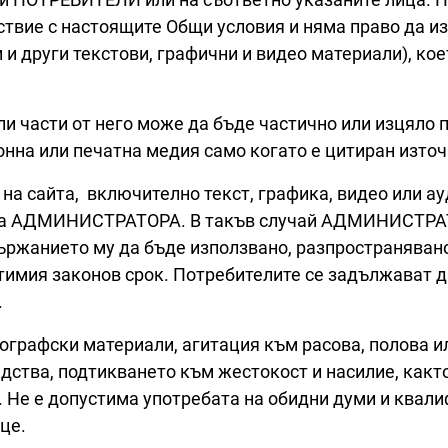
ствие с настоящите Общи условия и няма право да из
и други текстови, графични и видео материали), кое
 части от него може да бъде частично или изцяло 
онна или печатна медия само когато е цитиран изто
а сайта, включително текст, графика, видео или ауд
 на АДМИНИСТРАТОРА. В такъв случай АДМИНИСТРАТ
ържанието му да бъде използвано, разпространявано
тимия законов срок. Потребителите се задължават д
.
нографски материали, агитация към расова, полова 
дства, подтикването към жестокост и насилие, какт
 Не е допустима употребата на обидни думи и квал
ице.