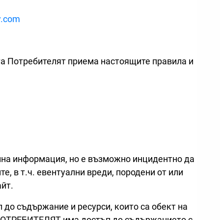
y.com
та Потребителят приема настоящите правила и
лна информация, но е възможно инцидентно да
, в т.ч. евентуални вреди, породени от или
айт.
до съдържание и ресурси, които са обект на
ПОТРЕБИТЕЛЯТ има достъп до съдържанието с