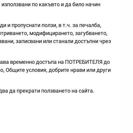
и използвани по какъвто и да било начин
и пропуснати ползи, в т.ч. за печалба,
зтриването, модифицирането, загубването,
вани, записвани или станали достъпни чрез
чава временно достъпа на ПОТРЕБИТЕЛЯ до
, Общите условия, добрите нрави или други
едва да прекрати ползването на сайта.