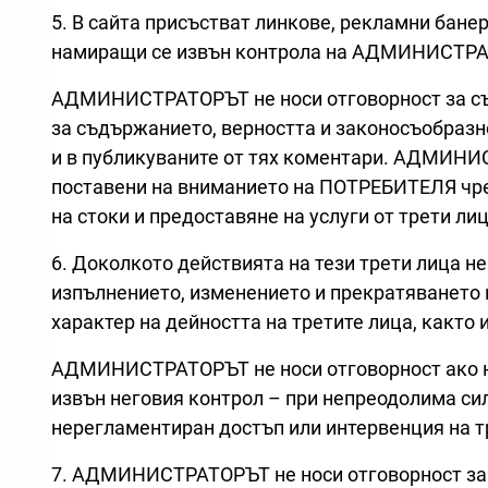
5. В сайта присъстват линкове, рекламни банер
намиращи се извън контрола на АДМИНИСТРА
АДМИНИСТРАТОРЪТ не носи отговорност за съдъ
за съдържанието, верността и законосъобраз
и в публикуваните от тях коментари. АДМИНИС
поставени на вниманието на ПОТРЕБИТЕЛЯ чре
на стоки и предоставяне на услуги от трети лиц
6. Доколкото действията на тези трети лица 
изпълнението, изменението и прекратяването н
характер на дейността на третите лица, както 
АДМИНИСТРАТОРЪТ не носи отговорност ако ня
извън неговия контрол – при непреодолима сил
нерегламентиран достъп или интервенция на т
7. АДМИНИСТРАТОРЪТ не носи отговорност за в