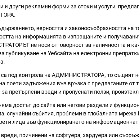
и и други рекламни форми за стоки и услуги, предла
ТОРА.
ржанието, верността и законосъобразността на так
ността на информацията в изпращаните и получава
ТРАТОРЪТ не носи отговорност за наличността и кач
з публикуване на Уебсайта на електронни препратк
а.
не са под контрола на АДМИНИСТРАТОРА, то същият не
а поети задължения във връзка с предлаганите от тр
и за претърпени вреди и пропуснати ползи, произтекл
ма достъп до сайта или негови раздели и функцион
а, случайни събития, проблеми в глобалната мрежа 
рети лица във функционирането на информационната
реди, причинени на софтуера, хардуера или съоръж