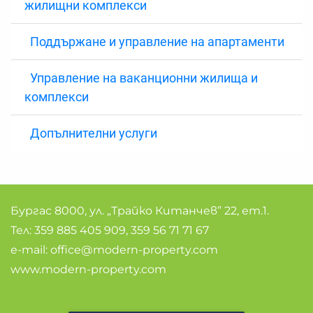
жилищни комплекси
Поддържане и управление на апартаменти
Управление на ваканционни жилища и
комплекси
Допълнителни услуги
Бургас 8000, ул. „Трайко Китанчев” 22, ет.1.
Тел:
359 885 405 909
,
359 56 71 71 67
e-mail:
office@modern-property.com
www.modern-property.com